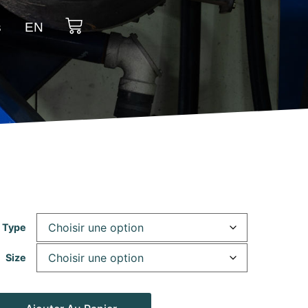
s
EN
 Type
Size