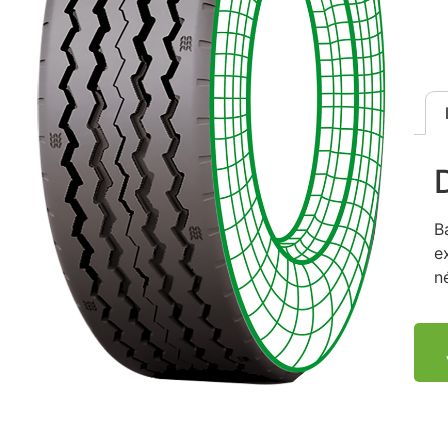
B
e
n