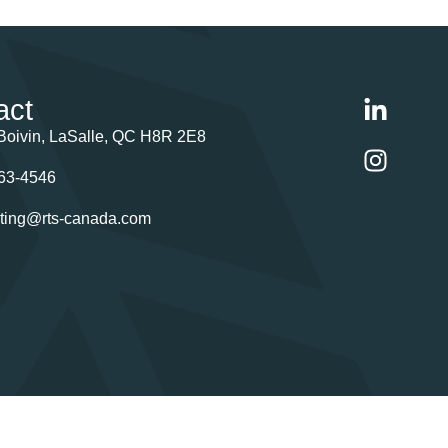
act
Boivin, LaSalle, QC H8R 2E8
63-4546
ting@rts-canada.com