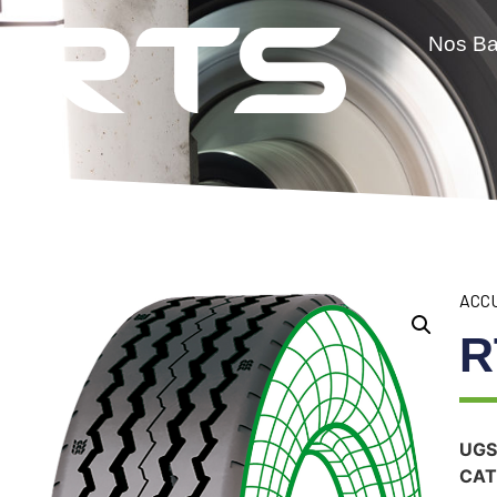
Nos B
ACC
R
UGS
CAT