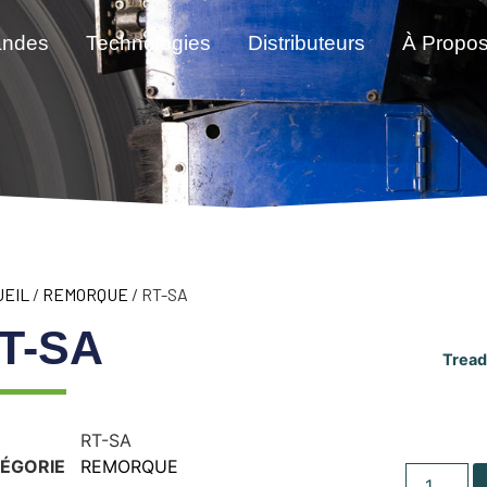
andes
Technologies
Distributeurs
À Propo
UEIL
/
REMORQUE
/ RT-SA
T-SA
Tread
RT-SA
ÉGORIE
REMORQUE