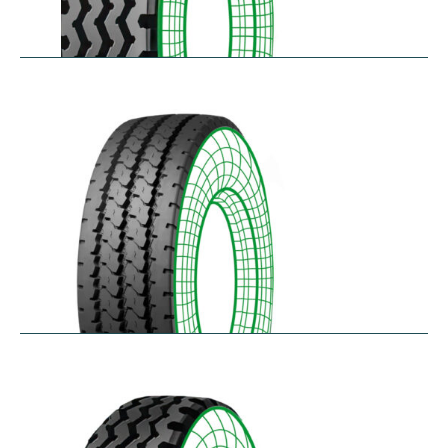
RZY
$
305.14
–
$
413.97
RZY-HM
$
343.84
–
$
463.47