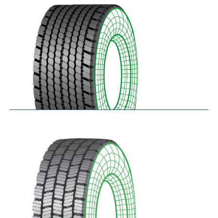
$
346.23
–
$
408.05
RDAONE
$
641.02
–
$
702.83