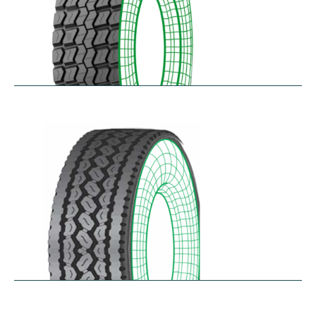
RD-MAX
$
287.80
–
$
349.61
RDA100