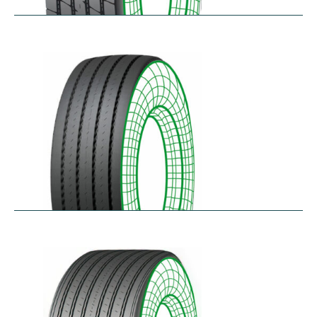
RTA-E
$
264.26
–
$
326.07
RTA-W
$
414.94
–
$
476.76