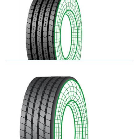
RTA
$
256.78
–
$
468.52