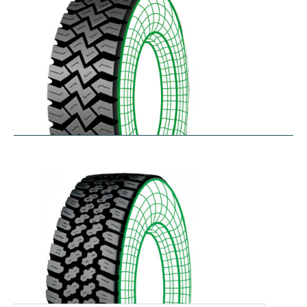
WHL
$
366.92
–
$
486.18