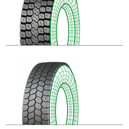
RDL
$
229.80
–
$
291.62