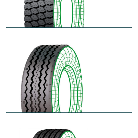
RM-SK
$
338.49
–
$
455.95
RT-SA
$
300.64
–
$
362.45