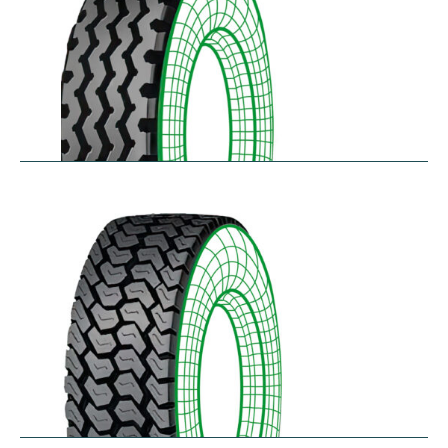
RZY-N
$
334.43
–
$
413.97