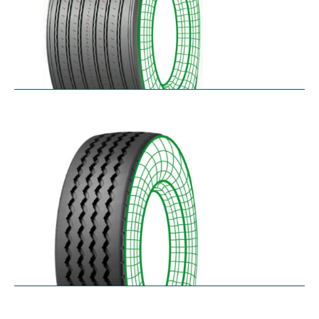
RTAONE
$
473.32
–
$
535.13
RZ12