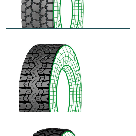
SK711
$
305.57
–
$
414.45
TH25
$
250.36
–
$
312.18