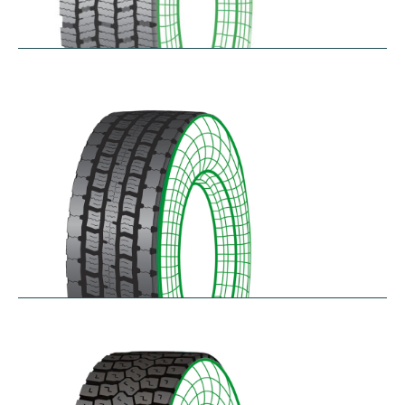
RDG100/101
$
346.23
–
$
717.22
RDG200
$
370.87
–
$
432.68