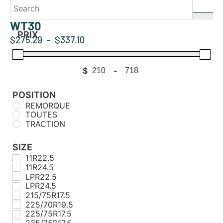
WT30
PRIX
$
275.29
–
$
337.10
$
-
Minimum Price
Maximum Price
POSITION
REMORQUE
TOUTES
TRACTION
SIZE
11R22.5
11R24.5
LPR22.5
LPR24.5
215/75R17.5
225/70R19.5
225/75R17.5
235/75R17.5