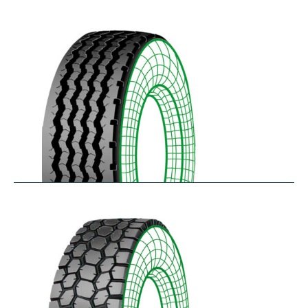
RZYD
$
293.55
–
$
413.98
S-PZA
$
277.82
–
$
377.35