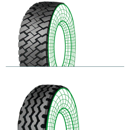
$
256.78
–
$
475.33
RZT
$
210.57
–
$
272.38