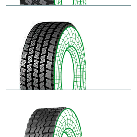
R75
$
397.64
–
$
459.45
RD-LH
$
296.52
–
$
460.50