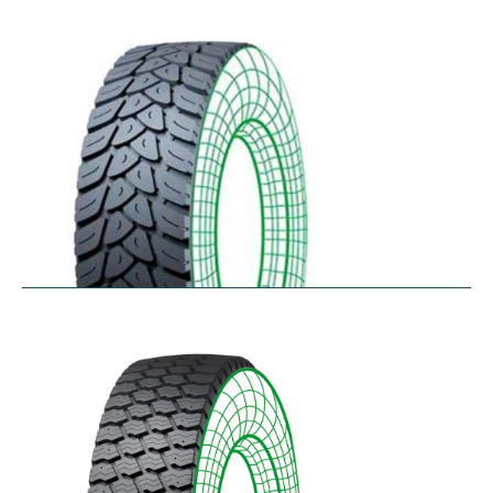
RDW27
$
353.44
–
$
432.10
RDY-HM
$
414.85
–
$
483.73