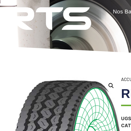
Nos B
ACC
R
UGS
CAT