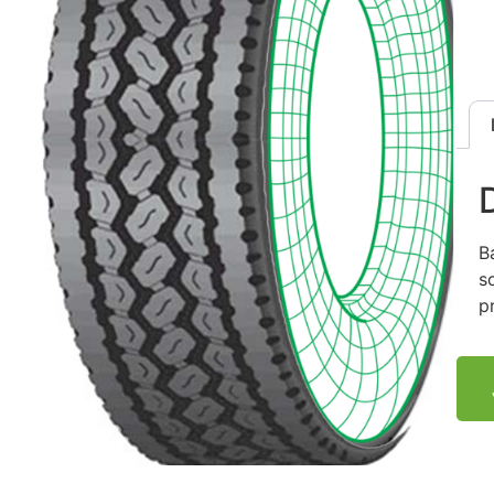
B
s
p