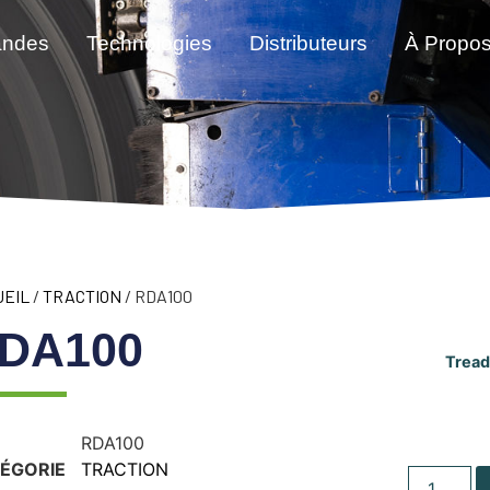
andes
Technologies
Distributeurs
À Propo
UEIL
/
TRACTION
/ RDA100
DA100
Tread
RDA100
ÉGORIE
TRACTION