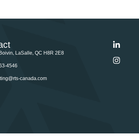
act
Boivin, LaSalle, QC H8R 2E8
63-4546
ting@rts-canada.com