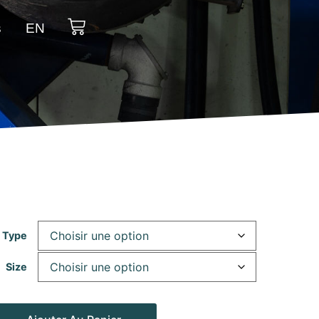
s
EN
 Type
Size