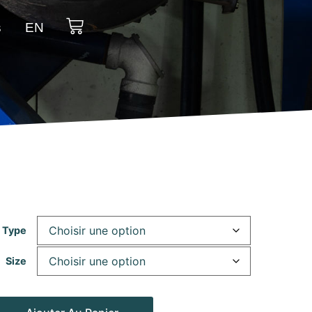
s
EN
 Type
Size