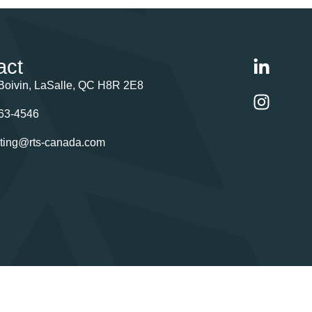
act
Boivin, LaSalle, QC H8R 2E8
63-4546
ting@rts-canada.com