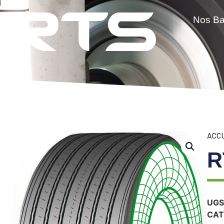
Nos B
ACC
R
UGS
CAT