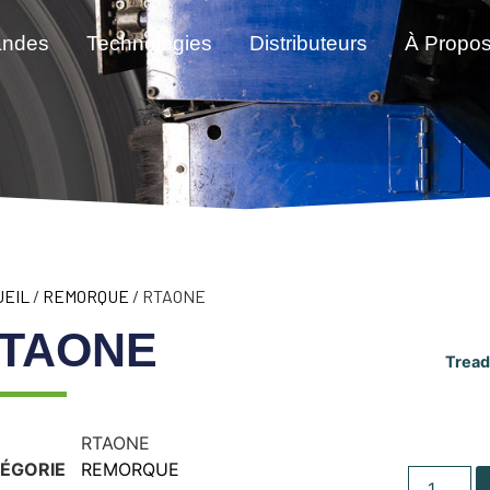
andes
Technologies
Distributeurs
À Propo
UEIL
/
REMORQUE
/ RTAONE
TAONE
Tread
RTAONE
ÉGORIE
REMORQUE