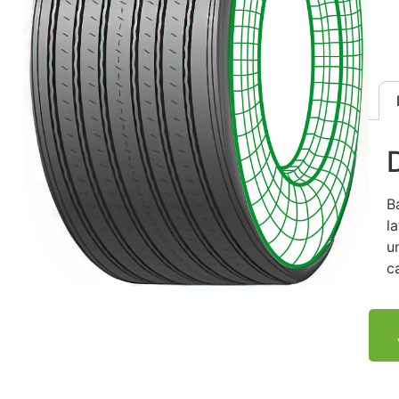
B
l
u
c