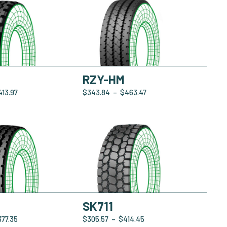
RZY-HM
413.97
$
343.84
–
$
463.47
SK711
377.35
$
305.57
–
$
414.45