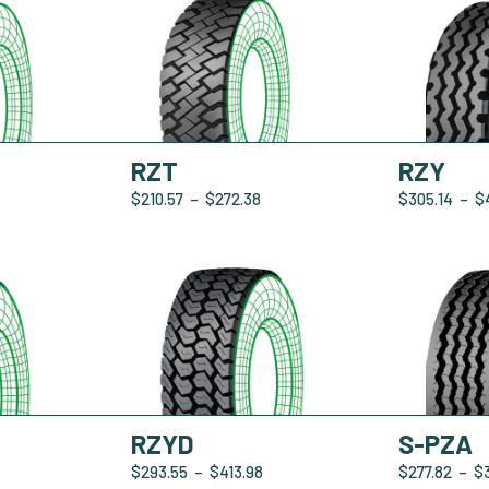
RZT
RZY
$
210.57
–
$
272.38
$
305.14
–
$
RZYD
S-PZA
$
293.55
–
$
413.98
$
277.82
–
$