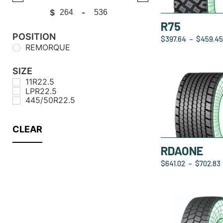
$
-
Minimum Price
Maximum Price
R75
POSITION
$
397.64
–
$
459.45
REMORQUE
SIZE
11R22.5
LPR22.5
445/50R22.5
CLEAR
RDAONE
$
641.02
–
$
702.83