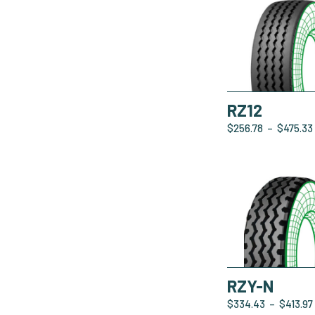
RZ12
$
256.78
–
$
475.33
RZY-N
$
334.43
–
$
413.97