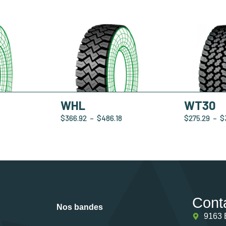
WHL
WT30
$
366.92
–
$
486.18
$
275.29
–
$
Cont
Nos bandes
9163 