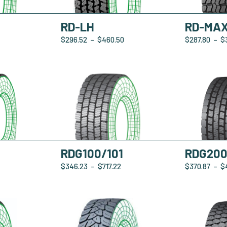
RD-LH
RD-MA
$
296.52
–
$
460.50
$
287.80
–
$
RDG100/101
RDG20
$
346.23
–
$
717.22
$
370.87
–
$