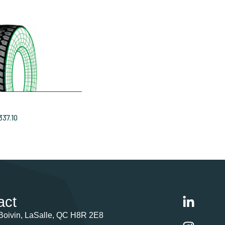
337.10
act
Boivin, LaSalle, QC H8R 2E8