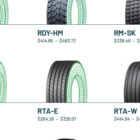
RDY-HM
RM-SK
$
414.85
–
$
483.73
$
338.49
–
$
RTA-E
RTA-W
$
264.26
–
$
326.07
$
414.94
–
$