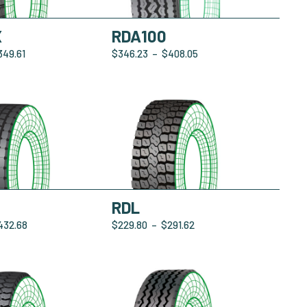
X
RDA100
349.61
$
346.23
–
$
408.05
0
RDL
432.68
$
229.80
–
$
291.62