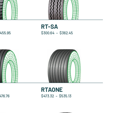
RT-SA
455.95
$
300.64
–
$
362.45
RTAONE
476.76
$
473.32
–
$
535.13