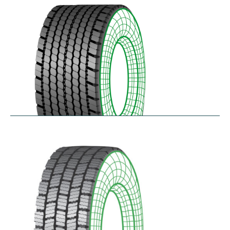
$
346.23
–
$
408.05
RDAONE
$
641.02
–
$
702.83