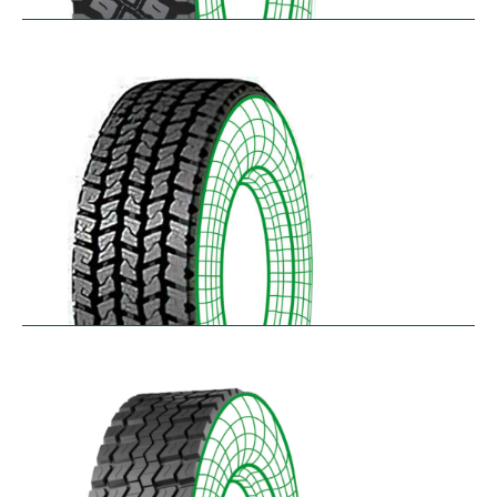
R75
$
397.64
–
$
459.45
RD-LH
$
296.52
–
$
460.50