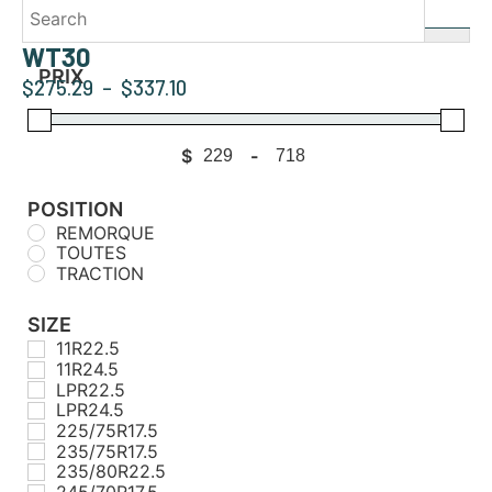
WT30
PRIX
$
275.29
–
$
337.10
$
-
Minimum Price
Maximum Price
POSITION
REMORQUE
TOUTES
TRACTION
SIZE
11R22.5
11R24.5
LPR22.5
LPR24.5
225/75R17.5
235/75R17.5
235/80R22.5
245/70R17.5