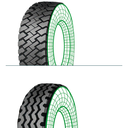
$
256.78
–
$
475.33
RZT
$
210.57
–
$
272.38