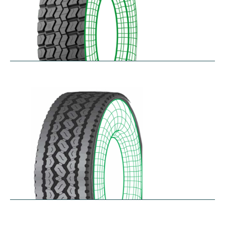
RD-MAX
$
287.80
–
$
349.61
RDA100