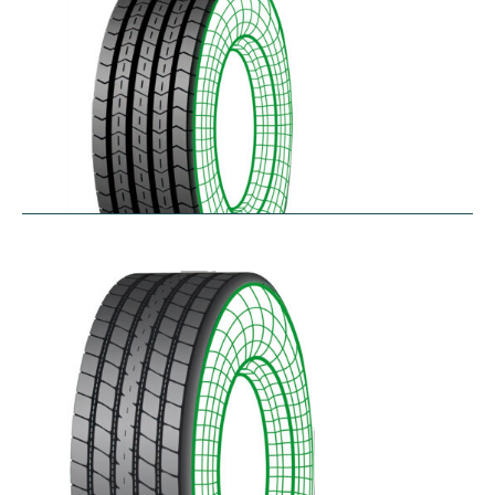
RTA
$
256.78
–
$
468.52