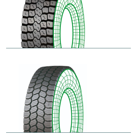
RDL
$
229.80
–
$
291.62