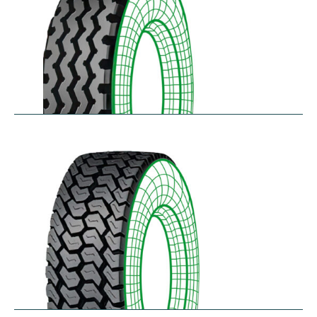
RZY-N
$
334.43
–
$
413.97