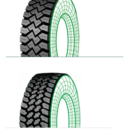
WHL
$
366.92
–
$
486.18