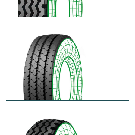
RZY
$
305.14
–
$
413.97
RZY-HM
$
343.84
–
$
463.47