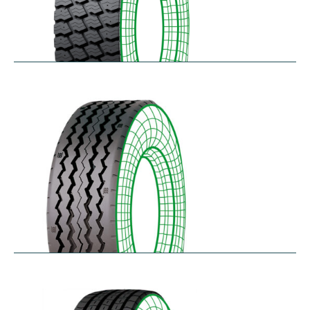
RM-SK
$
338.49
–
$
455.95
RT-SA
$
300.64
–
$
362.45