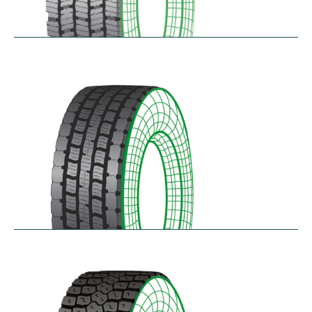
RDG100/101
$
346.23
–
$
717.22
RDG200
$
370.87
–
$
432.68