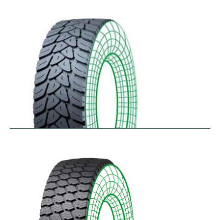
RDW27
$
353.44
–
$
432.10
RDY-HM
$
414.85
–
$
483.73