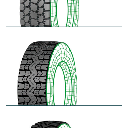
SK711
$
305.57
–
$
414.45
TH25
$
250.36
–
$
312.18