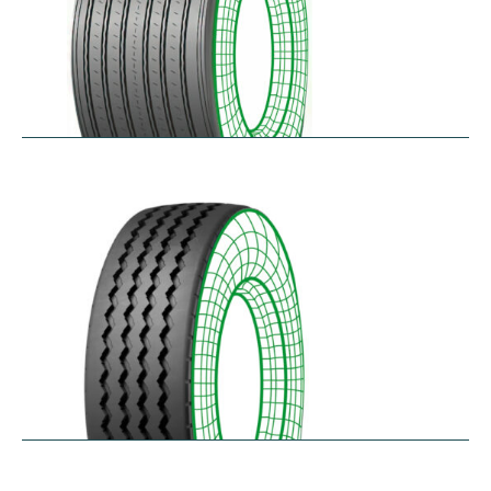
RTAONE
$
473.32
–
$
535.13
RZ12