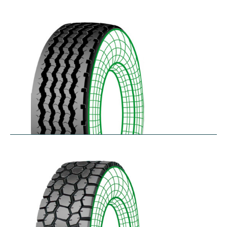
RZYD
$
293.55
–
$
413.98
S-PZA
$
277.82
–
$
377.35