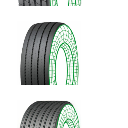
RTA-E
$
264.26
–
$
326.07
RTA-W
$
414.94
–
$
476.76