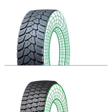
RDW27
$
353.44
–
$
432.10
RDY-HM
$
414.85
–
$
483.73