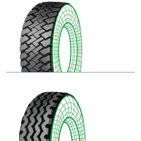
$
256.78
–
$
475.33
RZT
$
210.57
–
$
272.38