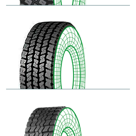
R75
$
397.64
–
$
459.45
RD-LH
$
296.52
–
$
460.50