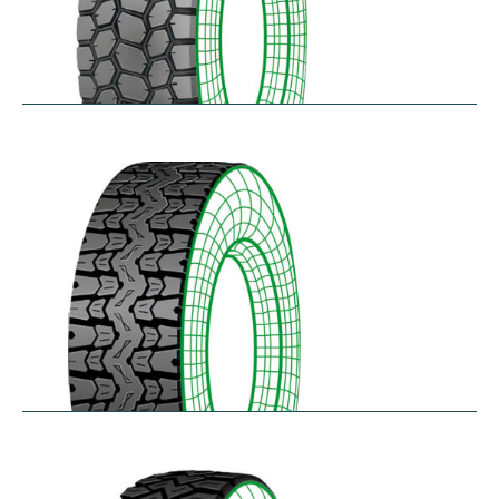
SK711
$
305.57
–
$
414.45
TH25
$
250.36
–
$
312.18