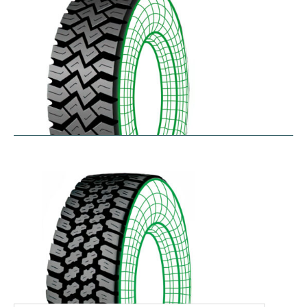
WHL
$
366.92
–
$
486.18