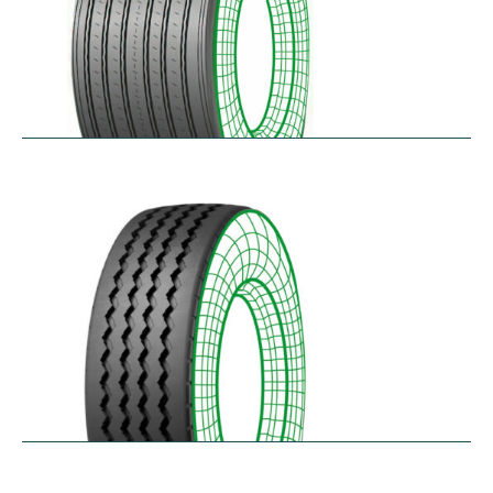
RTAONE
$
473.32
–
$
535.13
RZ12