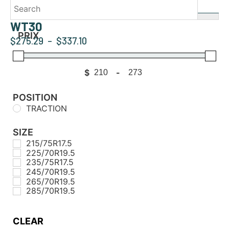
WT30
PRIX
$
275.29
–
$
337.10
$
-
Minimum Price
Maximum Price
POSITION
TRACTION
SIZE
215/75R17.5
225/70R19.5
235/75R17.5
245/70R19.5
265/70R19.5
285/70R19.5
CLEAR