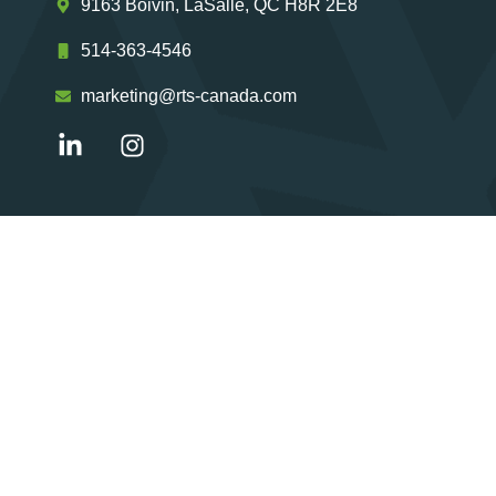
9163 Boivin, LaSalle, QC H8R 2E8
514-363-4546
marketing@rts-canada.com