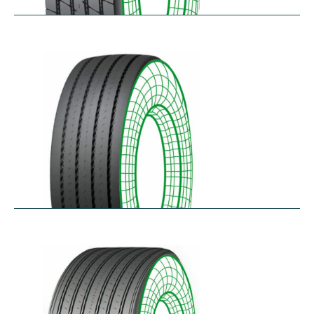
RTA-E
$
264.26
–
$
326.07
RTA-W
$
414.94
–
$
476.76