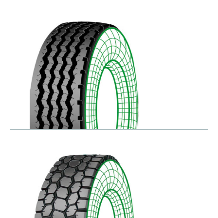
RZYD
$
293.55
–
$
413.98
S-PZA
$
277.82
–
$
377.35