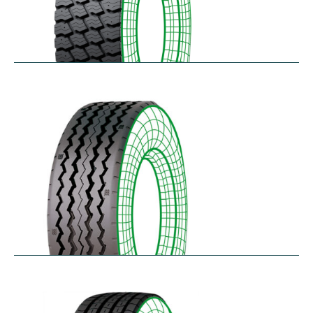
RM-SK
$
338.49
–
$
455.95
RT-SA
$
300.64
–
$
362.45