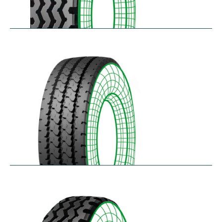
RZY
$
305.14
–
$
413.97
RZY-HM
$
343.84
–
$
463.47