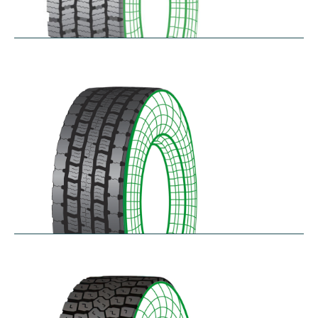
RDG100/101
$
346.23
–
$
717.22
RDG200
$
370.87
–
$
432.68