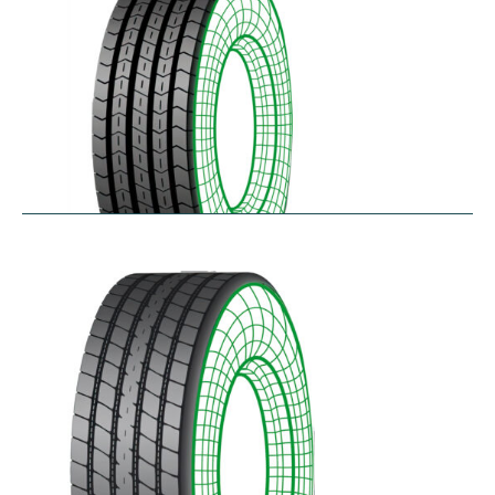
RTA
$
256.78
–
$
468.52