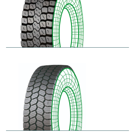
RDL
$
229.80
–
$
291.62