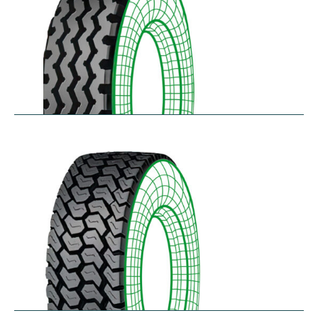
RZY-N
$
334.43
–
$
413.97