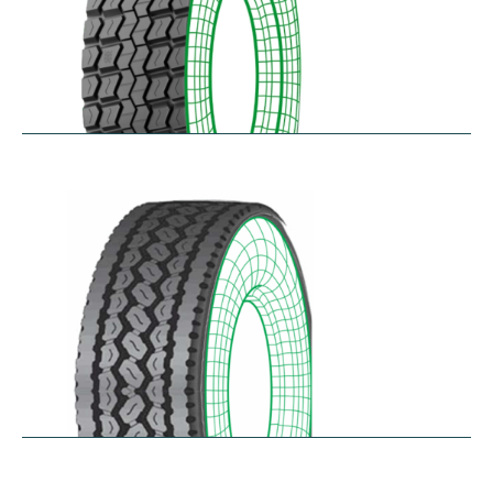
RD-MAX
$
287.80
–
$
349.61
RDA100