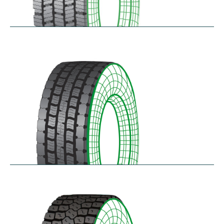
RDG100/101
$
346.23
–
$
717.22
RDG200
$
370.87
–
$
432.68