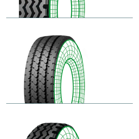
RZY
$
305.14
–
$
413.97
RZY-HM
$
343.84
–
$
463.47