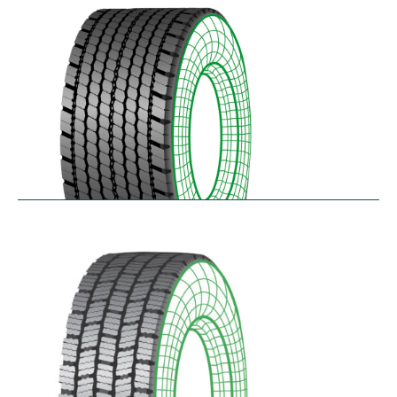
$
346.23
–
$
408.05
RDAONE
$
641.02
–
$
702.83