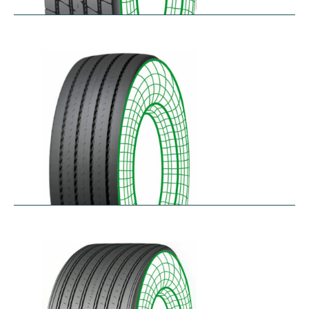
RTA-E
$
264.26
–
$
326.07
RTA-W
$
414.94
–
$
476.76