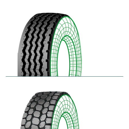
RZYD
$
293.55
–
$
413.98
S-PZA
$
277.82
–
$
377.35