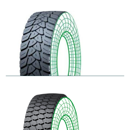
RDW27
$
353.44
–
$
432.10
RDY-HM
$
414.85
–
$
483.73