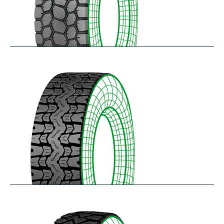
SK711
$
305.57
–
$
414.45
TH25
$
250.36
–
$
312.18