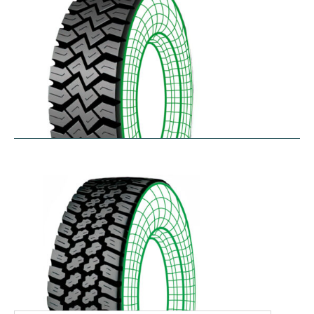
WHL
$
366.92
–
$
486.18