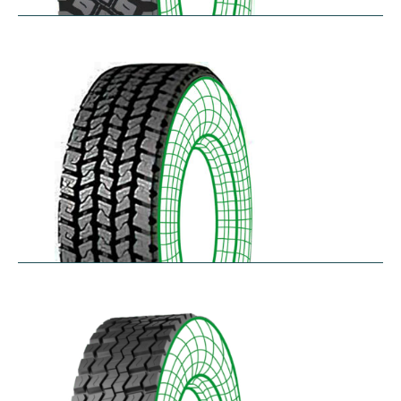
R75
$
397.64
–
$
459.45
RD-LH
$
296.52
–
$
460.50