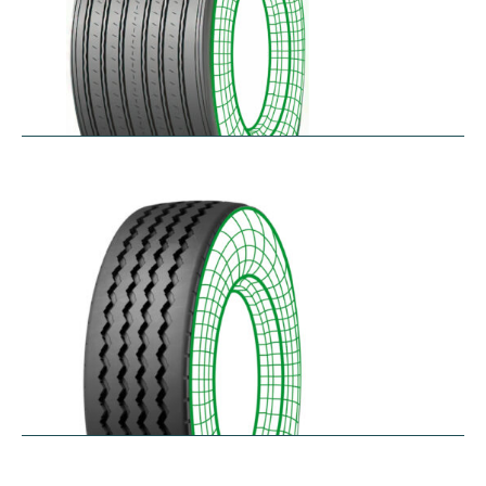
RTAONE
$
473.32
–
$
535.13
RZ12