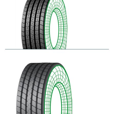
RTA
$
256.78
–
$
468.52