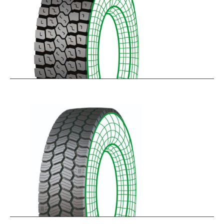
RDL
$
229.80
–
$
291.62