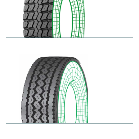
RD-MAX
$
287.80
–
$
349.61
RDA100