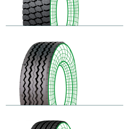
RM-SK
$
338.49
–
$
455.95
RT-SA
$
300.64
–
$
362.45