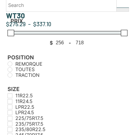
WT30
PRIX
$
275.29
–
$
337.10
$
-
Minimum Price
Maximum Price
POSITION
REMORQUE
TOUTES
TRACTION
SIZE
11R22.5
11R24.5
LPR22.5
LPR24.5
225/75R17.5
235/75R17.5
235/80R22.5
245/70R17.5