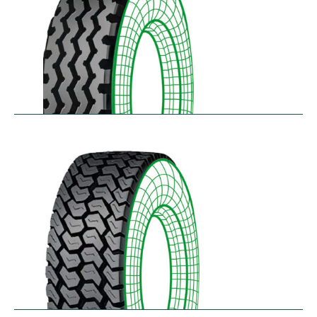
RZY-N
$
334.43
–
$
413.97