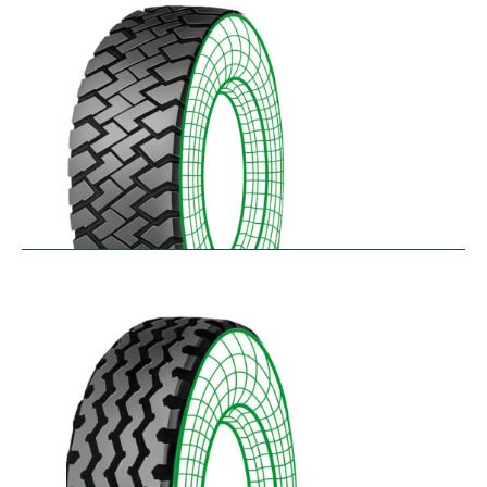
$
256.78
–
$
475.33
RZT
$
210.57
–
$
272.38