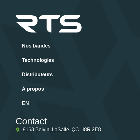
Nos bandes
Technologies
Distributeurs
À propos
EN
Contact
9163 Boivin, LaSalle, QC H8R 2E8