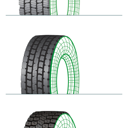
RDG100/101
$
346.23
–
$
717.22
RDG200
$
370.87
–
$
432.68