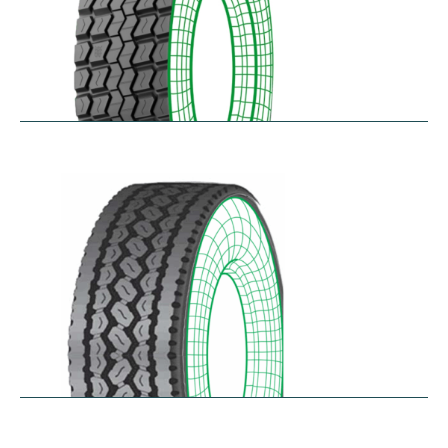
RD-MAX
$
287.80
–
$
349.61
RDA100