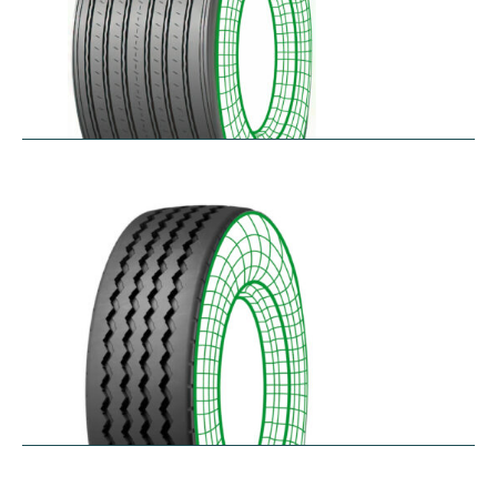
RTAONE
$
473.32
–
$
535.13
RZ12