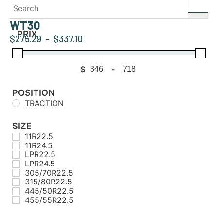
WT30
PRIX
$
275.29
–
$
337.10
$
-
Minimum Price
Maximum Price
POSITION
TRACTION
SIZE
11R22.5
11R24.5
LPR22.5
LPR24.5
305/70R22.5
315/80R22.5
445/50R22.5
455/55R22.5