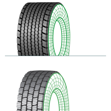
$
346.23
–
$
408.05
RDAONE
$
641.02
–
$
702.83