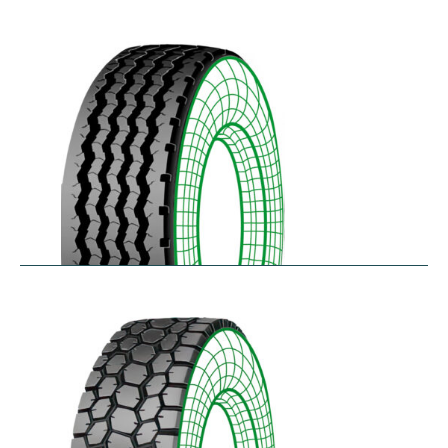
RZYD
$
293.55
–
$
413.98
S-PZA
$
277.82
–
$
377.35