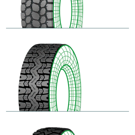
SK711
$
305.57
–
$
414.45
TH25
$
250.36
–
$
312.18