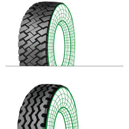
$
256.78
–
$
475.33
RZT
$
210.57
–
$
272.38