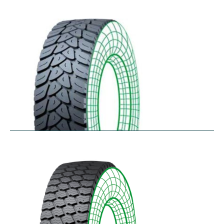
RDW27
$
353.44
–
$
432.10
RDY-HM
$
414.85
–
$
483.73