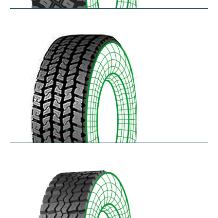
R75
$
397.64
–
$
459.45
RD-LH
$
296.52
–
$
460.50