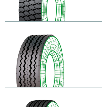
RM-SK
$
338.49
–
$
455.95
RT-SA
$
300.64
–
$
362.45