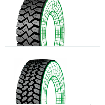
WHL
$
366.92
–
$
486.18