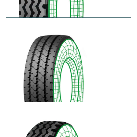
RZY
$
305.14
–
$
413.97
RZY-HM
$
343.84
–
$
463.47