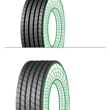
RTA
$
256.78
–
$
468.52