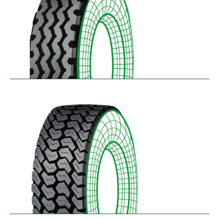
RZY-N
$
334.43
–
$
413.97