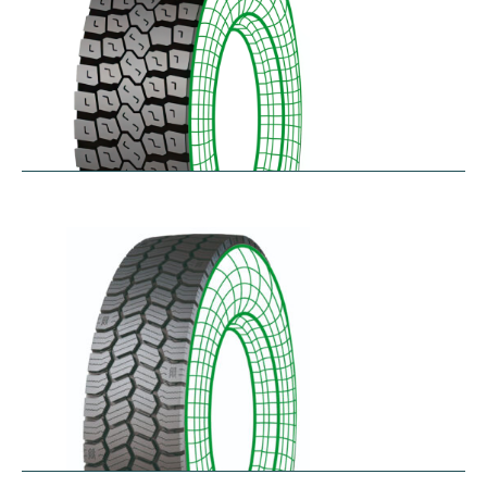
RDL
$
229.80
–
$
291.62