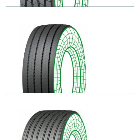
RTA-E
$
264.26
–
$
326.07
RTA-W
$
414.94
–
$
476.76